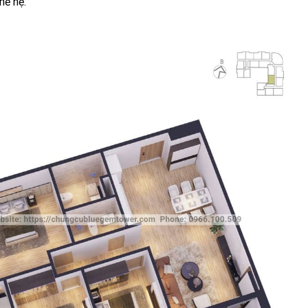
hế hệ.