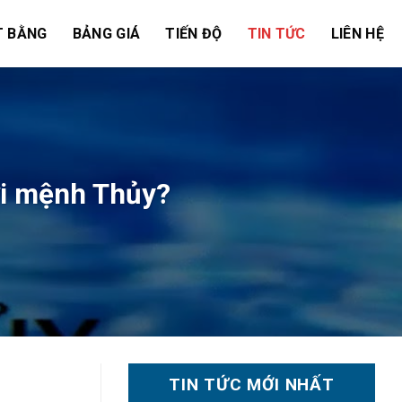
 BẰNG
BẢNG GIÁ
TIẾN ĐỘ
TIN TỨC
LIÊN HỆ
ời mệnh Thủy?
TIN TỨC MỚI NHẤT