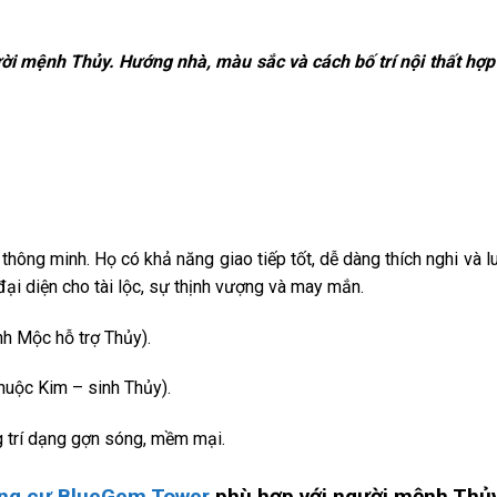
i mệnh Thủy. Hướng nhà, màu sắc và cách bố trí nội thất hợp
ông minh. Họ có khả năng giao tiếp tốt, dễ dàng thích nghi và l
ại diện cho tài lộc, sự thịnh vượng và may mắn.
h Mộc hỗ trợ Thủy).
huộc Kim – sinh Thủy).
ang trí dạng gợn sóng, mềm mại.
ng cư BlueGem Tower
phù hợp với người mệnh Thủ