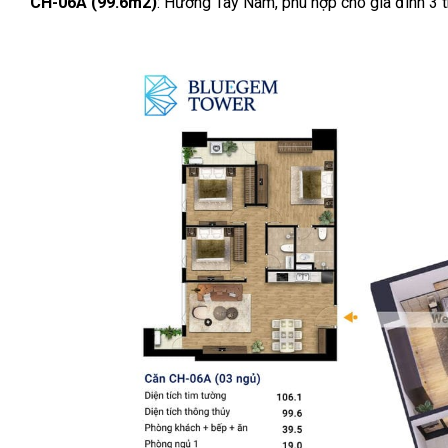
CH-06A (99.6m2)
: Hướng Tây Nam, phù hợp cho gia đình 3 t