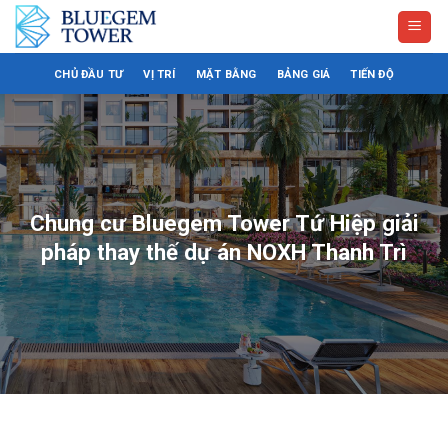
Bỏ
qua
nội
CHỦ ĐẦU TƯ
VỊ TRÍ
MẶT BẰNG
BẢNG GIÁ
TIẾN ĐỘ
dung
Chung cư Bluegem Tower Tứ Hiệp giải
pháp thay thế dự án NOXH Thanh Trì