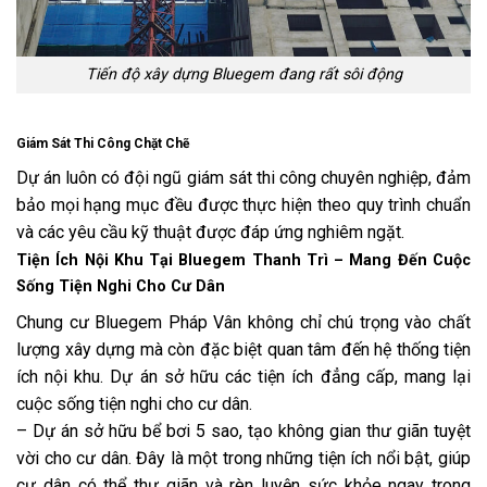
Tiến độ xây dựng Bluegem đang rất sôi động
Giám Sát Thi Công Chặt Chẽ
Dự án luôn có đội ngũ giám sát thi công chuyên nghiệp, đảm
bảo mọi hạng mục đều được thực hiện theo quy trình chuẩn
và các yêu cầu kỹ thuật được đáp ứng nghiêm ngặt.
Tiện Ích Nội Khu Tại Bluegem Thanh Trì – Mang Đến Cuộc
Sống Tiện Nghi Cho Cư Dân
Chung cư Bluegem Pháp Vân không chỉ chú trọng vào chất
lượng xây dựng mà còn đặc biệt quan tâm đến hệ thống tiện
ích nội khu. Dự án sở hữu các tiện ích đẳng cấp, mang lại
cuộc sống tiện nghi cho cư dân.
– Dự án sở hữu bể bơi 5 sao, tạo không gian thư giãn tuyệt
vời cho cư dân. Đây là một trong những tiện ích nổi bật, giúp
cư dân có thể thư giãn và rèn luyện sức khỏe ngay trong