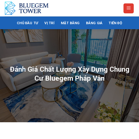
Bỏ
qua
nội
CHỦ ĐẦU TƯ
VỊ TRÍ
MẶT BẰNG
BẢNG GIÁ
TIẾN ĐỘ
dung
Đánh Giá Chất Lượng Xây Dựng Chung
Cư Bluegem Pháp Vân