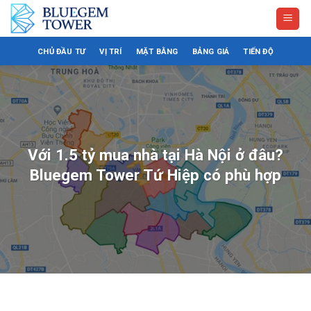
Bỏ
qua
nội
CHỦ ĐẦU TƯ
VỊ TRÍ
MẶT BẰNG
BẢNG GIÁ
TIẾN ĐỘ
dung
Với 1.5 tỷ mua nhà tại Hà Nội ở đâu?
Bluegem Tower Tứ Hiệp có phù hợp